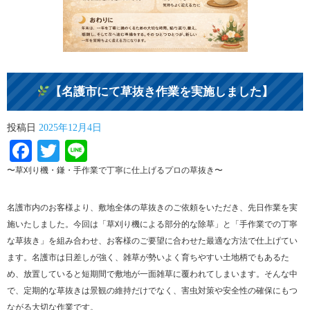
【名護市にて草抜き作業を実施しました】
投稿日
2025年12月4日
Facebook
Twitter
Line
〜草刈り機・鎌・手作業で丁寧に仕上げるプロの草抜き〜
名護市内のお客様より、敷地全体の草抜きのご依頼をいただき、先日作業を実
施いたしました。今回は「草刈り機による部分的な除草」と「手作業での丁寧
な草抜き」を組み合わせ、お客様のご要望に合わせた最適な方法で仕上げてい
ます。名護市は日差しが強く、雑草が勢いよく育ちやすい土地柄でもあるた
め、放置していると短期間で敷地が一面雑草に覆われてしまいます。そんな中
で、定期的な草抜きは景観の維持だけでなく、害虫対策や安全性の確保にもつ
ながる大切な作業です。