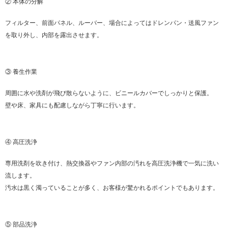
② 本体の分解
フィルター、前面パネル、ルーバー、場合によってはドレンパン・送風ファン
を取り外し、内部を露出させます。
③ 養生作業
周囲に水や洗剤が飛び散らないように、ビニールカバーでしっかりと保護。
壁や床、家具にも配慮しながら丁寧に行います。
④ 高圧洗浄
専用洗剤を吹き付け、熱交換器やファン内部の汚れを高圧洗浄機で一気に洗い
流します。
汚水は黒く濁っていることが多く、お客様が驚かれるポイントでもあります。
⑤ 部品洗浄