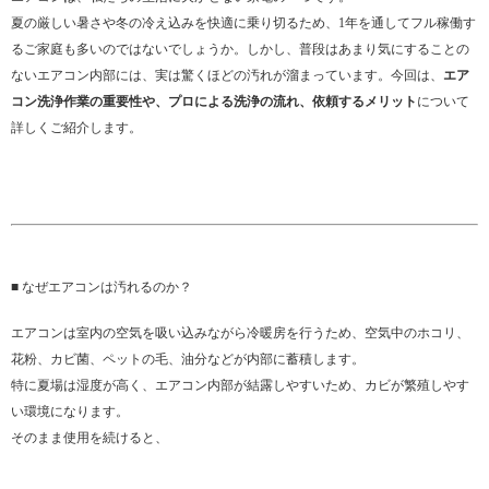
夏の厳しい暑さや冬の冷え込みを快適に乗り切るため、1年を通してフル稼働す
るご家庭も多いのではないでしょうか。しかし、普段はあまり気にすることの
ないエアコン内部には、実は驚くほどの汚れが溜まっています。今回は、
エア
コン洗浄作業の重要性や、プロによる洗浄の流れ、依頼するメリット
について
詳しくご紹介します。
■ なぜエアコンは汚れるのか？
エアコンは室内の空気を吸い込みながら冷暖房を行うため、空気中のホコリ、
花粉、カビ菌、ペットの毛、油分などが内部に蓄積します。
特に夏場は湿度が高く、エアコン内部が結露しやすいため、カビが繁殖しやす
い環境になります。
そのまま使用を続けると、