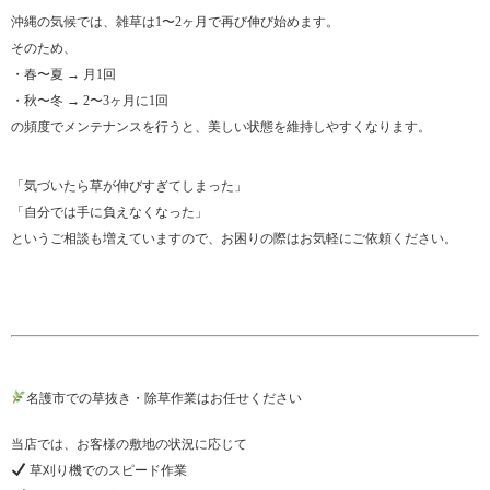
沖縄の気候では、雑草は1〜2ヶ月で再び伸び始めます。
そのため、
・春〜夏 → 月1回
・秋〜冬 → 2〜3ヶ月に1回
の頻度でメンテナンスを行うと、美しい状態を維持しやすくなります。
「気づいたら草が伸びすぎてしまった」
「自分では手に負えなくなった」
というご相談も増えていますので、お困りの際はお気軽にご依頼ください。
名護市での草抜き・除草作業はお任せください
当店では、お客様の敷地の状況に応じて
草刈り機でのスピード作業