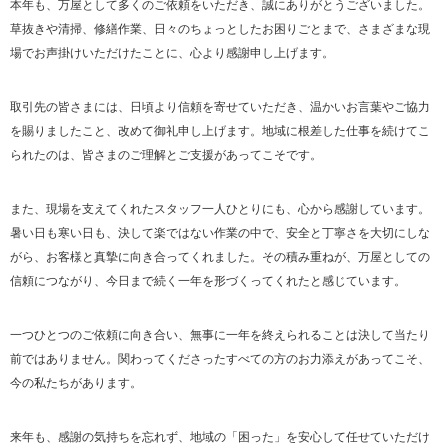
本年も、万屋として多くのご依頼をいただき、誠にありがとうございました。
草抜きや清掃、修繕作業、日々のちょっとしたお困りごとまで、さまざまな現
場でお声掛けいただけたことに、心より感謝申し上げます。
取引先の皆さまには、日頃より信頼を寄せていただき、温かいお言葉やご協力
を賜りましたこと、改めて御礼申し上げます。地域に根差した仕事を続けてこ
られたのは、皆さまのご理解とご支援があってこそです。
また、現場を支えてくれたスタッフ一人ひとりにも、心から感謝しています。
暑い日も寒い日も、決して楽ではない作業の中で、安全と丁寧さを大切にしな
がら、お客様と真摯に向き合ってくれました。その積み重ねが、万屋としての
信頼につながり、今日まで続く一年を形づくってくれたと感じています。
一つひとつのご依頼に向き合い、無事に一年を終えられることは決して当たり
前ではありません。関わってくださったすべての方のお力添えがあってこそ、
今の私たちがあります。
来年も、感謝の気持ちを忘れず、地域の「困った」を安心して任せていただけ