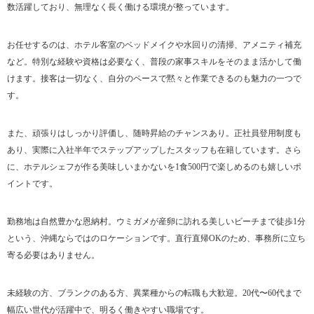
数活躍しており、無理なく長く働ける環境が整っています。
お任せするのは、ホテル客室のベッドメイクや水回りの清掃、アメニティ補充
など。特別な経験や資格は必要なく、普段の家事スキルをそのまま活かして働
けます。接客は一切なく、自分のペースで黙々と作業できるのも魅力の一つで
す。
また、頑張りはしっかり評価し、随時昇給のチャンスあり。正社員登用制度も
あり、実際に入社半年でステップアップしたスタッフも在籍しています。さら
に、ホテルシェフが作る美味しいまかないを1食500円で楽しめるのも嬉しいポ
イントです。
勤務地は自然豊かな恩納村。ウミガメが産卵に訪れる美しいビーチまで徒歩1分
という、沖縄ならではのロケーションです。直行直帰OKのため、事務所に立ち
寄る必要はありません。
未経験の方、ブランクのある方、異業種からの転職も大歓迎。20代〜60代まで
幅広い世代が活躍中で、明るく働きやすい職場です。