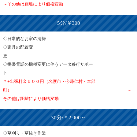
～その他は距離により価格変動
5分/￥300
◇日常的なお家の清掃
◇家具の配置変
◇携帯電話の機種変更に伴うデータ移行サポー
＊+出張料金５００円（名護市・今帰仁村・本部
町） ～
その他は距離により価格変動
30分/￥2,000～
◇草刈り・草抜き作業