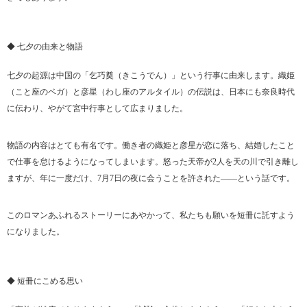
◆ 七夕の由来と物語
七夕の起源は中国の「乞巧奠（きこうでん）」という行事に由来します。織姫
（こと座のベガ）と彦星（わし座のアルタイル）の伝説は、日本にも奈良時代
に伝わり、やがて宮中行事として広まりました。
物語の内容はとても有名です。働き者の織姫と彦星が恋に落ち、結婚したこと
で仕事を怠けるようになってしまいます。怒った天帝が2人を天の川で引き離し
ますが、年に一度だけ、7月7日の夜に会うことを許された――という話です。
このロマンあふれるストーリーにあやかって、私たちも願いを短冊に託すよう
になりました。
◆ 短冊にこめる思い